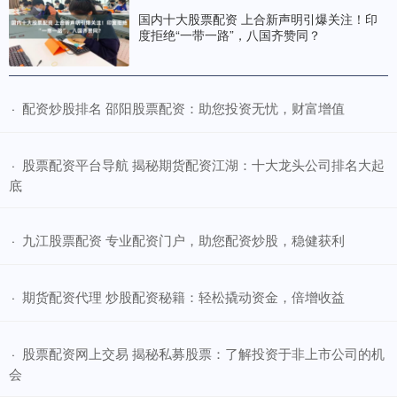
国内十大股票配资 上合新声明引爆关注！印
度拒绝“一带一路”，八国齐赞同？
​配资炒股排名 邵阳股票配资：助您投资无忧，财富增值
·
​股票配资平台导航 揭秘期货配资江湖：十大龙头公司排名大起
·
底
​九江股票配资 专业配资门户，助您配资炒股，稳健获利
·
​期货配资代理 炒股配资秘籍：轻松撬动资金，倍增收益
·
​股票配资网上交易 揭秘私募股票：了解投资于非上市公司的机
·
会