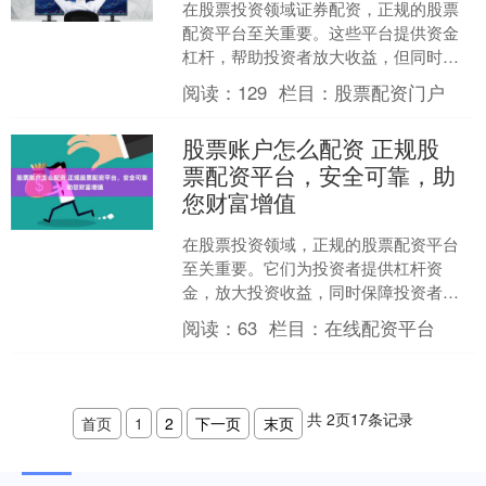
在股票投资领域证券配资，正规的股票
配资平台至关重要。这些平台提供资金
杠杆，帮助投资者放大收益，但同时也
要确保资金安全和交易可靠性。 1. 学习
阅读：
129
栏目：
股票配资门户
基础知识：了解股票....
股票账户怎么配资 正规股
票配资平台，安全可靠，助
您财富增值
在股票投资领域，正规的股票配资平台
至关重要。它们为投资者提供杠杆资
金，放大投资收益，同时保障投资者的
资金安全。 配资实盘的优势在于可以利
阅读：
63
栏目：
在线配资平台
用借款资金进行投资，通过....
共
2
页
17
条记录
首页
1
2
下一页
末页