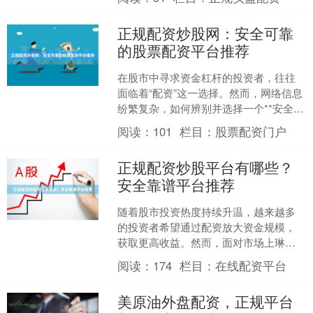
配资平台，如何选择....
正规配资炒股网：安全可靠
的股票配资平台推荐
在股市中寻求资金杠杆的投资者，往往
面临着“配资”这一选择。然而，网络信息
纷繁复杂，如何辨别并选择一个**安全可
靠的股票配资平台**，是保障资金安全、
阅读：
101
栏目：
股票配资门户
实现稳健投资....
正规配资炒股平台有哪些？
安全靠谱平台推荐
随着股市投资热度持续升温，越来越多
的投资者希望通过配资放大资金规模，
获取更高收益。然而，面对市场上琳琅
满目的配资平台专业炒股配资，如何选
阅读：
174
栏目：
在线配资平台
择正规、安全、靠谱的平台....
美原油外盘配资，正规平台