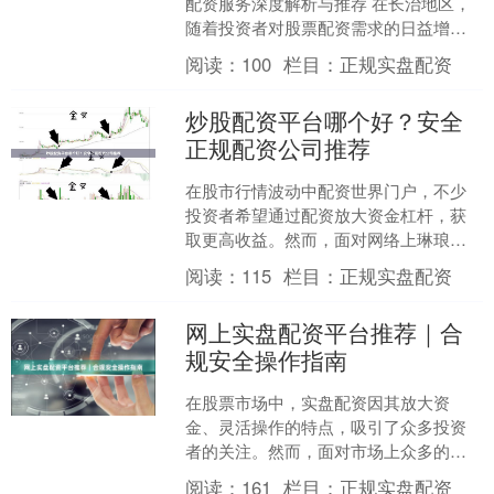
配资服务深度解析与推荐 在长治地区，
随着投资者对股票配资需求的日益增
长，如何选择一家专业、安全、可靠的
阅读：
100
栏目：
正规实盘配资
配资公司成为众多投资....
炒股配资平台哪个好？安全
正规配资公司推荐
在股市行情波动中配资世界门户，不少
投资者希望通过配资放大资金杠杆，获
取更高收益。然而，面对网络上琳琅满
目的配资平台广告，“炒股配资平台哪个
阅读：
115
栏目：
正规实盘配资
好？”成为许多投资者首....
网上实盘配资平台推荐｜合
规安全操作指南
在股票市场中，实盘配资因其放大资
金、灵活操作的特点，吸引了众多投资
者的关注。然而，面对市场上众多的配
资平台，如何选择合规、安全的平台配
阅读：
161
栏目：
正规实盘配资