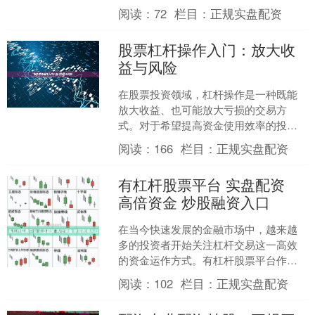
要充分了解操作流程和注意事项。本文
阅读：
72
栏目：
正规实盘配资
将详细介绍如何配资炒股，....
股票杠杆操作入门：放大收
益与风险
在股票投资领域，杠杆操作是一种既能
放大收益、也可能放大亏损的交易方
式。对于希望提高资金使用效率的投资
者来说，理解杠杆操作的基本原理和风
阅读：
166
栏目：
正规实盘配资
险控制方法至关重要。本文将....
有杠杆股票平台 实盘配资
高倍资金 炒股融资入口
在当今快速发展的金融市场中，越来越
多的投资者开始关注杠杆交易这一高效
的资金运作方式。有杠杆股票平台作为
实盘配资的重要载体，为投资者提供了
阅读：
102
栏目：
正规实盘配资
高倍资金支持，打开了炒股....