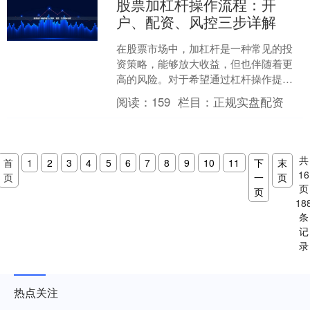
股票加杠杆操作流程：开
户、配资、风控三步详解
在股票市场中，加杠杆是一种常见的投
资策略，能够放大收益，但也伴随着更
高的风险。对于希望通过杠杆操作提升
资金使用效率的投资者来说，掌握完整
阅读：
159
栏目：
正规实盘配资
的操作流程至关重要。本文....
共
首
1
2
3
4
5
6
7
8
9
10
11
下
末
16
页
一
页
页
页
18
条
记
录
热点关注