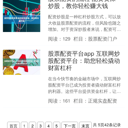
炒股，教你轻松赚大钱
配资炒股是一种杠杆炒股方式，可以放
大收益股票配资的流程，但风险也随之
增加。对于资深炒股者来说，配资可以
成为一种有效的获利工具。 期货配资软
阅读：
129
栏目：
股票配资门户
件通过自动化下单和执行....
股票配资平台app 互联网炒
股配资平台：助您轻松撬动
财富杠杆
在当今快节奏的金融市场中，互联网炒
股配资平台已成为投资者撬动财富杠杆
的利器。这些平台提供资金杠杆，让投
资者能够以更少的资金投入股票配资平
阅读：
161
栏目：
正规实盘配资
台app，获得更大的投资....
共
5
页
42
条记录
首页
1
2
3
4
5
下一页
末页