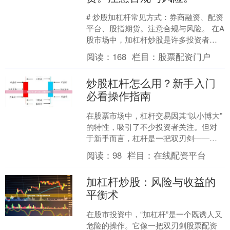
# 炒股加杠杆常见方式：券商融资、配资
平台、股指期货。注意合规与风险。 在A
股市场中，加杠杆炒股是许多投资者追
求更高收益的手段。所谓加杠杆，本质
阅读：
168
栏目：
股票配资门户
上是通过借入资金....
炒股杠杆怎么用？新手入门
必看操作指南
在股票市场中，杠杆交易因其“以小博大”
的特性，吸引了不少投资者关注。但对
于新手而言，杠杆是一把双刃剑——用
好了可能放大收益，用不好则会加速亏
阅读：
98
栏目：
在线配资平台
损。本文将用通俗易懂....
加杠杆炒股：风险与收益的
平衡术
在股市投资中，“加杠杆”是一个既诱人又
危险的操作。它像一把双刃剑股票配资