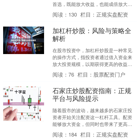
首选，既能放大收益，也能成倍放大亏
损。对于追求高回报的投资者来说，理
阅读：
130
栏目：
正规实盘配资
解加杠杆炒股的本质、....
加杠杆炒股：风险与策略全
解析
在股市投资中，加杠杆炒股是一种常见
的操作方式，指投资者通过借入资金来
放大投资规模，以期获得更高的收益。
然而，杠杆是一把双刃剑，既能放大收
阅读：
76
栏目：
股票配资门户
益，也会放大亏损。本文将....
石家庄炒股配资指南：正规
平台与风险提示
随着股市的波动，越来越多的石家庄投
资者开始关注配资这一杠杆工具。配资
能够放大资金，但同时也带来了更高的
风险。本文将为您详细解析石家庄配资
阅读：
184
栏目：
正规实盘配资
市场的现状、如何选择正规....