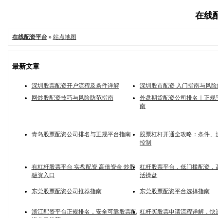
在线配
在线配资平台
»
站点地图
最新文章
深圳股票配资开户流程及条件详解
深圳股市配资 入门指南与风险
网炒股配资技巧与风险防范指南
外盘期货配资公司排名｜正规
南
青岛股票配资公司排名与正规平台指南
股票杠杆开通全攻略：条件、
控制
有杠杆股票平台 实盘配资 高倍资金 炒股
杠杆股票平台，低门槛配资，
融资入口
活操盘
东莞股票配资公司推荐指南
东莞股票配资平台选择指南
浙江配资平台正规排名，安全可靠股票配
杠杆买股票申请流程详解，快