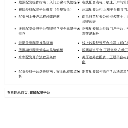
股票配资操作指南：入门步骤与风险提示
在线配资流程：极速开户与常
在线炒股配资平台推荐（合规安全）
运城配资公司|正规平台推荐与
配资网上开户流程步骤详解
南昌股票配资公司排名前十，
台哪家好
正规配资炒股平台有哪些？安全靠谱平台
正规配资线上炒股门户平台，
推荐
票交易服务
最新股票配资操作指南
线上炒股配资平台推荐（低门
股票期权配资策略与风险解析
股票融资平台 正规低息 在线
米牛配资开户流程及条件
美原油外盘配资，正规平台与
南
配资炒股平台选择指南，安全配资渠道解
期货配资如何操作？合法渠道
析
查看网站首页:
在线配资平台