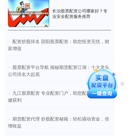
长治股票配资公司哪家好？专
业安全配资服务推荐
​配资炒股排名 邵阳股票配资：助您投资无忧，财
·
富增值
​股票配资平台导航 揭秘期货配资江湖：十大龙头
·
公司排名大起底
​九江股票配资 专业配资门户，助您配资炒股，稳
·
健获利
​期货配资代理 炒股配资秘籍：轻松撬动资金，倍
·
增收益