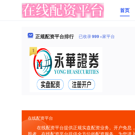
首页
正规配资平台排行
已收录
999
+家平台
在线配资平台
在线配资平台提供正规实盘配资业务。开户免息
股者，在线配资平台提供全方位的配资服务，为您进