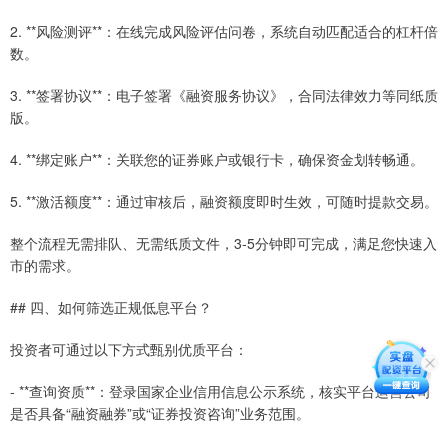
2. **风险测评**：在线完成风险评估问卷，系统自动匹配适合的杠杆倍
数。
3. **签署协议**：电子签署《融资服务协议》，合同法律效力等同纸质
版。
4. **绑定账户**：关联您的证券账户或银行卡，确保资金划转畅通。
5. **激活额度**：通过审核后，融资额度即时生效，可随时提款交易。
整个流程无需排队、无需纸质文件，3-5分钟即可完成，满足您快速入
市的需求。
## 四、如何筛选正规低息平台？
投资者可通过以下方式甄别优质平台：
- **查询资质**：登录国家企业信用信息公示系统，核实平台运营公司
是否具备“融资融券”或“证券投资咨询”业务范围。