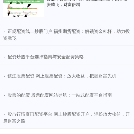
资腾飞，财富倍增
​正规配资线上炒股门户 福州期货配资：解锁资金杠杆，助力投
·
资腾飞
​配资炒股平台选择指南与安全配资策略
·
​镇江股票配资 网上股票配资：放大收益，把握财富先机
·
​股票的配债 股票配资网站导航：一站式配资平台指南
·
​股市行情资讯配资平台 网上炒股配资开户，轻松放大收益，开
·
启财富之路