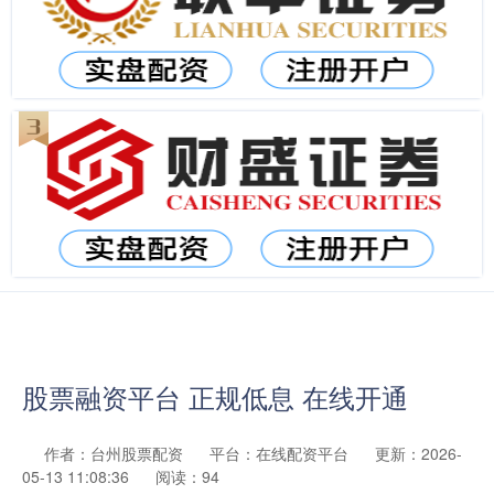
股票融资平台 正规低息 在线开通
作者：台州股票配资
平台：在线配资平台
更新：2026-
05-13 11:08:36
阅读：94