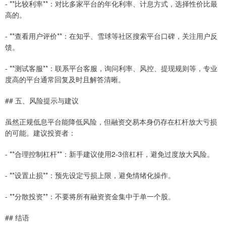
- **比较利率**：对比多家平台的年化利率、计息方式，选择性价比最
高的。
- **查看用户评价**：在知乎、雪球等社区搜索平台口碑，关注用户反
馈。
- **测试客服**：联系平台客服，询问利率、风控、提现规则等，专业
度高的平台通常回复及时且解答清晰。
## 五、风险提示与建议
虽然正规低息平台能降低风险，但融资交易本身仍存在杠杆放大亏损
的可能。建议投资者：
- **合理控制杠杆**：新手建议使用2-3倍杠杆，避免过度放大风险。
- **设置止损**：预先设定亏损上限，避免情绪化操作。
- **分散投资**：不要将所有融资资金集中于单一个股。
## 结语