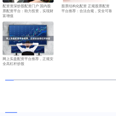
配资资深炒股配资门户 国内股
股票结构化配资 正规股票配资
票配资平台：助力投资，实现财
平台推荐：合法合规，安全可靠
富增值
网上实盘配资平台推荐，正规安
全高杠杆炒股