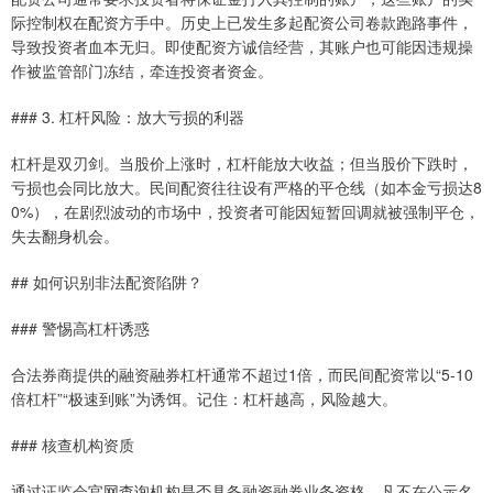
际控制权在配资方手中。历史上已发生多起配资公司卷款跑路事件，
导致投资者血本无归。即使配资方诚信经营，其账户也可能因违规操
作被监管部门冻结，牵连投资者资金。
### 3. 杠杆风险：放大亏损的利器
杠杆是双刃剑。当股价上涨时，杠杆能放大收益；但当股价下跌时，
亏损也会同比放大。民间配资往往设有严格的平仓线（如本金亏损达8
0%），在剧烈波动的市场中，投资者可能因短暂回调就被强制平仓，
失去翻身机会。
## 如何识别非法配资陷阱？
### 警惕高杠杆诱惑
合法券商提供的融资融券杠杆通常不超过1倍，而民间配资常以“5-10
倍杠杆”“极速到账”为诱饵。记住：杠杆越高，风险越大。
### 核查机构资质
通过证监会官网查询机构是否具备融资融券业务资格。凡不在公示名